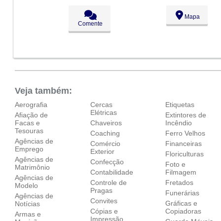
Seg:
09:00 - 18:00
Mapa
Ter:
09:00 - 18:00
Comente
Qua:
09:00 - 18:00
Qui:
09:00 - 18:00
Sex:
09:00 - 18:00
Sáb:
Fechado
Dom:
Fechado
Veja também:
Aerografia
Cercas
Etiquetas
Elétricas
Afiação de
Extintores de
Facas e
Chaveiros
Incêndio
Tesouras
Coaching
Ferro Velhos
Agências de
Comércio
Financeiras
Emprego
Exterior
Floriculturas
Agências de
Confecção
Foto e
Matrimônio
Contabilidade
Filmagem
Agências de
Controle de
Fretados
Modelo
Pragas
Funerárias
Agências de
Convites
Gráficas e
Notícias
Cópias e
Copiadoras
Armas e
Impressão