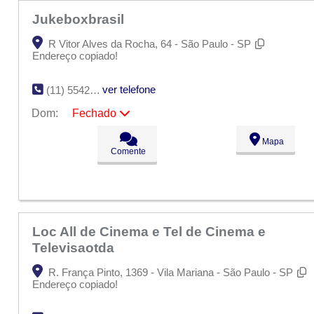
Jukeboxbrasil
R Vitor Alves da Rocha, 64 - São Paulo - SP
Endereço copiado!
ver telefone
(11) 5542-9998
Dom:
Fechado
Seg:
09:00 - 18:00
Mapa
Ter:
09:00 - 18:00
Comente
Qua:
09:00 - 18:00
Qui:
09:00 - 18:00
Sex:
09:00 - 18:00
Sáb:
Fechado
Dom:
Fechado
Loc All de Cinema e Tel de Cinema e
Televisaotda
R. França Pinto, 1369 - Vila Mariana - São Paulo - SP
Endereço copiado!