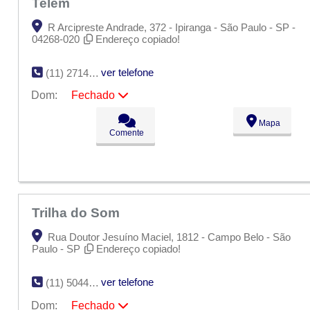
Telem
R Arcipreste Andrade, 372 - Ipiranga - São Paulo - SP -
04268-020
Endereço copiado!
ver telefone
(11) 2714-9770
Dom:
Fechado
Seg:
09:00 - 18:00
Mapa
Ter:
09:00 - 18:00
Comente
Qua:
09:00 - 18:00
Qui:
09:00 - 18:00
Sex:
09:00 - 18:00
Sáb:
Fechado
Dom:
Fechado
Trilha do Som
Rua Doutor Jesuíno Maciel, 1812 - Campo Belo - São
Paulo - SP
Endereço copiado!
ver telefone
(11) 5044-8098
Dom:
Fechado