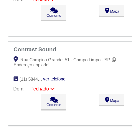
Seg:
09:00 - 18:00
Mapa
Ter:
09:00 - 18:00
Comente
Qua:
09:00 - 18:00
Qui:
09:00 - 18:00
Sex:
09:00 - 18:00
Sáb:
Fechado
Dom:
Fechado
Contrast Sound
Rua Campina Grande, 51 - Campo Limpo - SP
Endereço copiado!
ver telefone
(11) 5844-3204
Dom:
Fechado
Seg:
09:00 - 18:00
Mapa
Ter:
09:00 - 18:00
Comente
Qua:
09:00 - 18:00
Qui:
09:00 - 18:00
Sex:
09:00 - 18:00
Sáb:
Fechado
Dom:
Fechado