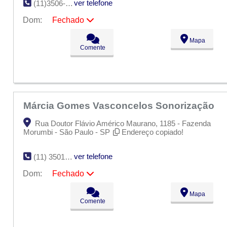
ver telefone
(11)3506-5912
Dom:
Fechado
Seg:
09:00 - 18:00
Mapa
Ter:
09:00 - 18:00
Comente
Qua:
09:00 - 18:00
Qui:
09:00 - 18:00
Sex:
09:00 - 18:00
Sáb:
Fechado
Dom:
Fechado
Márcia Gomes Vasconcelos Sonorização
Rua Doutor Flávio Américo Maurano, 1185 - Fazenda
Morumbi - São Paulo - SP
Endereço copiado!
ver telefone
(11) 3501-3583
Dom:
Fechado
Seg:
09:00 - 18:00
Mapa
Ter:
09:00 - 18:00
Comente
Qua:
09:00 - 18:00
Qui:
09:00 - 18:00
Sex:
09:00 - 18:00