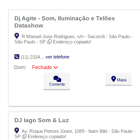
Dj Agite - Som, Iluminação e Telões
Datashow
R Manuel Jose Rodrigues, s/n - Sacomã - São Paulo -
São Paulo - SP
Endereço copiado!
ver telefone
(11) 2334-421
Dom:
Fechado
Seg:
09:00 - 18:00
Mapa
Ter:
09:00 - 18:00
Comente
Qua:
09:00 - 18:00
Qui:
09:00 - 18:00
Sex:
09:00 - 18:00
Sáb:
Fechado
Dom:
Fechado
DJ Iago Som & Luz
Av. Roque Petroni Júnior, 1089 - Itaim Bibi - São Paulo -
SP
Endereço copiado!