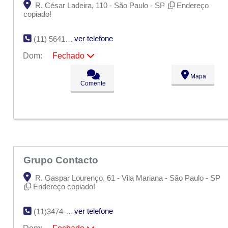
R. César Ladeira, 110 - São Paulo - SP
Endereço
copiado!
ver telefone
(11) 5641-1488 ?
Dom:
Fechado
Seg:
09:00 - 18:00
Mapa
Ter:
09:00 - 18:00
Comente
Qua:
09:00 - 18:00
Qui:
09:00 - 18:00
Sex:
09:00 - 18:00
Sáb:
Fechado
Dom:
Fechado
Grupo Contacto
R. Gaspar Lourenço, 61 - Vila Mariana - São Paulo - SP
Endereço copiado!
ver telefone
(11)3474-8100