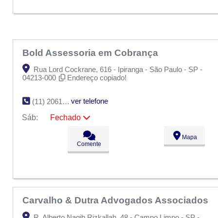
Sex:
09:00 - 18:00
Sáb:
Fechado
Dom:
Fechado
Bold Assessoria em Cobrança
Rua Lord Cockrane, 616 - Ipiranga - São Paulo - SP -
04213-000
Endereço copiado!
ver telefone
(11) 2061-7157
Sáb:
Fechado
Seg:
09:00 - 18:00
Mapa
Ter:
09:00 - 18:00
Comente
Qua:
09:00 - 18:00
Qui:
09:00 - 18:00
Sex:
09:00 - 18:00
Sáb:
Fechado
Dom:
Fechado
Carvalho & Dutra Advogados Associados
R. Alberto Nagib Rizkallah, 48 - Campo Limpo - SP -