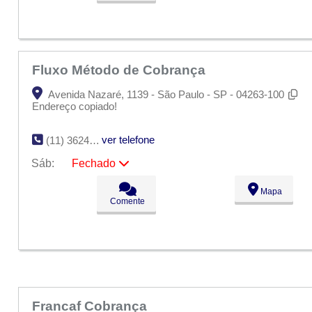
Qui:
09:00 - 18:00
Sex:
09:00 - 18:00
Sáb:
Fechado
Dom:
Fechado
Fluxo Método de Cobrança
Avenida Nazaré, 1139 - São Paulo - SP - 04263-100
Endereço copiado!
ver telefone
(11) 3624-1398
Sáb:
Fechado
Seg:
09:00 - 18:00
Mapa
Ter:
09:00 - 18:00
Comente
Qua:
09:00 - 18:00
Qui:
09:00 - 18:00
Sex:
09:00 - 18:00
Sáb:
Fechado
Dom:
Fechado
Francaf Cobrança