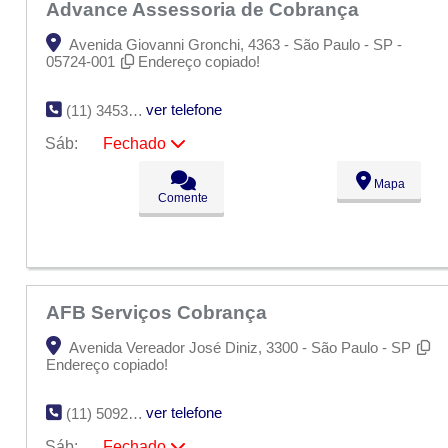
Advance Assessoria de Cobrança
Avenida Giovanni Gronchi, 4363 - São Paulo - SP -
05724-001
Endereço copiado!
ver telefone
(11) 3453-5577
Sáb:
Fechado
Seg:
09:00 - 18:00
Mapa
Ter:
09:00 - 18:00
Comente
Qua:
09:00 - 18:00
Qui:
09:00 - 18:00
Sex:
09:00 - 18:00
Sáb:
Fechado
Dom:
Fechado
AFB Serviços Cobrança
Avenida Vereador José Diniz, 3300 - São Paulo - SP
Endereço copiado!
ver telefone
(11) 5092-5225
Sáb:
Fechado