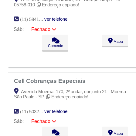
05758-010
Endereço copiado!
ver telefone
(11) 5841-2669
Sáb:
Fechado
Seg:
09:00 - 18:00
Mapa
Ter:
09:00 - 18:00
Comente
Qua:
09:00 - 18:00
Qui:
09:00 - 18:00
Sex:
09:00 - 18:00
Sáb:
Fechado
Dom:
Fechado
Cell Cobranças Especiais
Avenida Moema, 170, 2º andar, conjunto 21 - Moema -
São Paulo - SP
Endereço copiado!
ver telefone
(11) 5032-1844
Sáb:
Fechado
Seg:
09:00 - 18:00
Mapa
Ter:
09:00 - 18:00