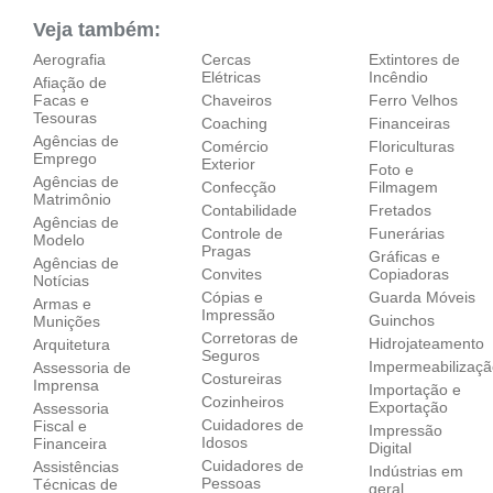
Veja também:
Aerografia
Cercas
Extintores de
Elétricas
Incêndio
Afiação de
Facas e
Chaveiros
Ferro Velhos
Tesouras
Coaching
Financeiras
Agências de
Comércio
Floriculturas
Emprego
Exterior
Foto e
Agências de
Confecção
Filmagem
Matrimônio
Contabilidade
Fretados
Agências de
Controle de
Funerárias
Modelo
Pragas
Gráficas e
Agências de
Convites
Copiadoras
Notícias
Cópias e
Guarda Móveis
Armas e
Impressão
Guinchos
Munições
Corretoras de
Hidrojateamento
Arquitetura
Seguros
Impermeabilizaç
Assessoria de
Costureiras
Imprensa
Importação e
Cozinheiros
Exportação
Assessoria
Cuidadores de
Fiscal e
Impressão
Idosos
Financeira
Digital
Cuidadores de
Assistências
Indústrias em
Pessoas
Técnicas de
geral