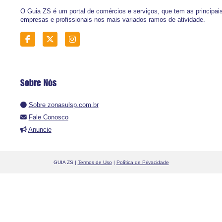
O Guia ZS é um portal de comércios e serviços, que tem as principai
empresas e profissionais nos mais variados ramos de atividade.
Sobre Nós
Sobre zonasulsp.com.br
Fale Conosco
Anuncie
GUIA ZS |
Termos de Uso
|
Política de Privacidade