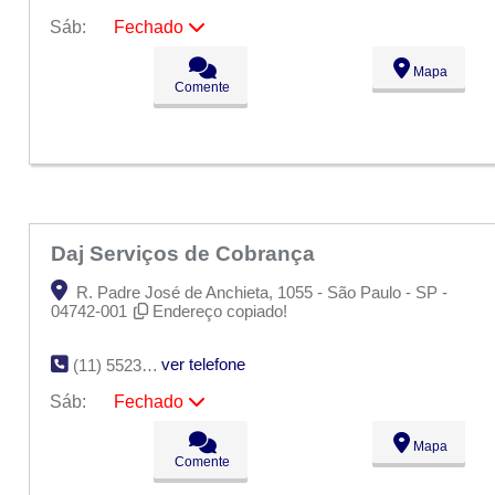
Sáb:
Fechado
Seg:
09:00 - 18:00
Mapa
Ter:
09:00 - 18:00
Comente
Qua:
09:00 - 18:00
Qui:
09:00 - 18:00
Sex:
09:00 - 18:00
Sáb:
Fechado
Dom:
Fechado
Daj Serviços de Cobrança
R. Padre José de Anchieta, 1055 - São Paulo - SP -
04742-001
Endereço copiado!
ver telefone
(11) 5523-3305
Sáb:
Fechado
Seg:
09:00 - 18:00
Mapa
Ter:
09:00 - 18:00
Comente
Qua:
09:00 - 18:00
Qui:
09:00 - 18:00