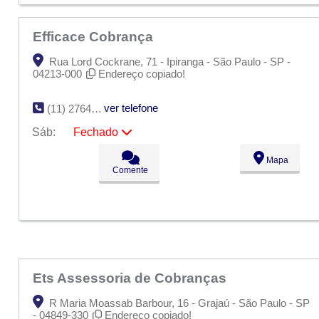
Efficace Cobrança
Rua Lord Cockrane, 71 - Ipiranga - São Paulo - SP -
04213-000
Endereço copiado!
ver telefone
(11) 2764-9550
Sáb:
Fechado
Seg:
09:00 - 18:00
Mapa
Ter:
09:00 - 18:00
Comente
Qua:
09:00 - 18:00
Qui:
09:00 - 18:00
Sex:
09:00 - 18:00
Sáb:
Fechado
Dom:
Fechado
Ets Assessoria de Cobranças
R Maria Moassab Barbour, 16 - Grajaú - São Paulo - SP
- 04849-330
Endereço copiado!