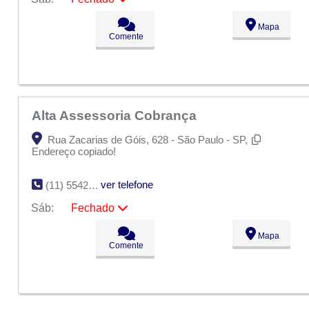
Seg:
09:00 - 18:00
Mapa
Ter:
09:00 - 18:00
Comente
Qua:
09:00 - 18:00
Qui:
09:00 - 18:00
Sex:
09:00 - 18:00
Sáb:
Fechado
Dom:
Fechado
Alta Assessoria Cobrança
Rua Zacarias de Góis, 628 - São Paulo - SP,
Endereço copiado!
ver telefone
(11) 5542-4000
Sáb:
Fechado
Seg:
09:00 - 18:00
Mapa
Ter:
09:00 - 18:00
Comente
Qua:
09:00 - 18:00
Qui:
09:00 - 18:00
Sex:
09:00 - 18:00
Sáb:
Fechado
Dom:
Fechado