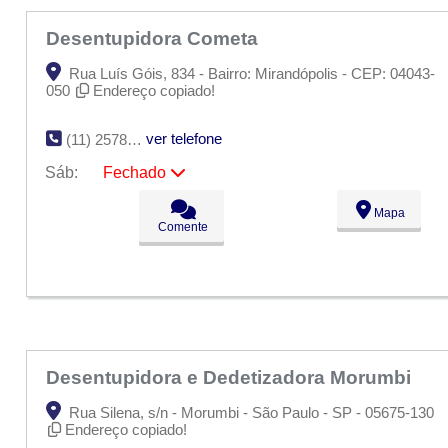
Dom:
Fechado
Desentupidora Cometa
Rua Luís Góis, 834 - Bairro: Mirandópolis - CEP: 04043-
050
Endereço copiado!
ver telefone
(11) 2578-9000 Fax: (11) 2578-9001
Sáb:
Fechado
Seg:
09:00 - 18:00
Mapa
Ter:
09:00 - 18:00
Comente
Qua:
09:00 - 18:00
Qui:
09:00 - 18:00
Sex:
09:00 - 18:00
Sáb:
Fechado
Dom:
Fechado
Desentupidora e Dedetizadora Morumbi
Rua Silena, s/n - Morumbi - São Paulo - SP - 05675-130
Endereço copiado!