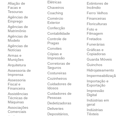
Elétricas
Afiação de
Extintores de
Facas e
Chaveiros
Incêndio
Tesouras
Coaching
Ferro Velhos
Agências de
Comércio
Financeiras
Emprego
Exterior
Floriculturas
Agências de
Confecção
Foto e
Matrimônio
Contabilidade
Filmagem
Agências de
Controle de
Fretados
Modelo
Pragas
Funerárias
Agências de
Convites
Gráficas e
Notícias
Cópias e
Copiadoras
Armas e
Impressão
Guarda Móveis
Munições
Corretoras de
Guinchos
Arquitetura
Seguros
Hidrojateamento
Assessoria de
Costureiras
Imprensa
Impermeabilizaç
Cozinheiros
Assessoria
Importação e
Cuidadores de
Fiscal e
Exportação
Idosos
Financeira
Impressão
Cuidadores de
Assistências
Digital
Pessoas
Técnicas de
Indústrias em
Máquinas
Dedetizadoras
geral
Associações
Deliveries
Indústrias
Comerciais
Depositários,
Têxteis