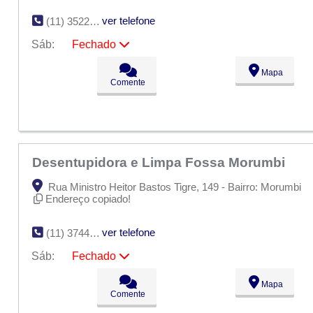
ver telefone
(11) 3522-7367
Sáb:
Fechado
Seg:
09:00 - 18:00
Mapa
Ter:
09:00 - 18:00
Comente
Qua:
09:00 - 18:00
Qui:
09:00 - 18:00
Sex:
09:00 - 18:00
Sáb:
Fechado
Dom:
Fechado
Desentupidora e Limpa Fossa Morumbi
Rua Ministro Heitor Bastos Tigre, 149 - Bairro: Morumbi
Endereço copiado!
ver telefone
(11) 3744-1322
Sáb:
Fechado
Seg:
09:00 - 18:00
Mapa
Ter:
09:00 - 18:00
Comente
Qua:
09:00 - 18:00
Qui:
09:00 - 18:00