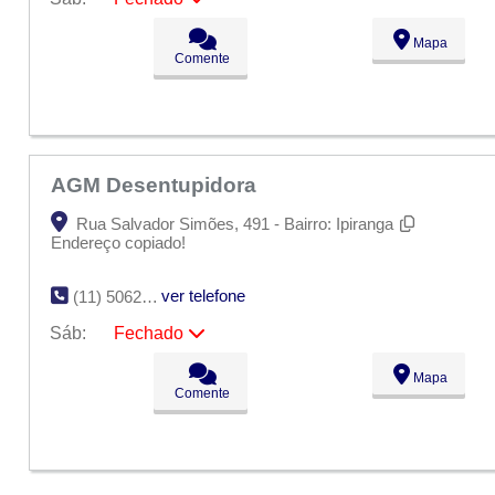
Seg:
09:00 - 18:00
Mapa
Ter:
09:00 - 18:00
Comente
Qua:
09:00 - 18:00
Qui:
09:00 - 18:00
Sex:
09:00 - 18:00
Sáb:
Fechado
Dom:
Fechado
AGM Desentupidora
Rua Salvador Simões, 491 - Bairro: Ipiranga
Endereço copiado!
ver telefone
(11) 5062-2009
Sáb:
Fechado
Seg:
09:00 - 18:00
Mapa
Ter:
09:00 - 18:00
Comente
Qua:
09:00 - 18:00
Qui:
09:00 - 18:00
Sex:
09:00 - 18:00
Sáb:
Fechado
Dom:
Fechado