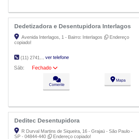
Sex:
09:00 - 18:00
Sáb:
Fechado
Dom:
Fechado
Dedetizadora e Desentupidora Interlagos
Avenida Interlagos, 1 - Bairro: Interlagos
Endereço
copiado!
ver telefone
(11) 2741-3062
Sáb:
Fechado
Seg:
09:00 - 18:00
Mapa
Ter:
09:00 - 18:00
Comente
Qua:
09:00 - 18:00
Qui:
09:00 - 18:00
Sex:
09:00 - 18:00
Sáb:
Fechado
Dom:
Fechado
Deditec Desentupidora
R Durval Martins de Siqueira, 16 - Grajaú - São Paulo -
SP - 04844-440
Endereço copiado!