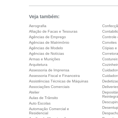
Sáb:
Fechado
Dom:
Fechado
Veja também:
Aerografia
Confecç
Afiação de Facas e Tesouras
Contabil
Agências de Emprego
Controle
Agências de Matrimônio
Convites
Agências de Modelo
Cópias e
Agências de Notícias
Corretor
Armas e Munições
Costureir
Arquitetura
Cozinhei
Assessoria de Imprensa
Cuidador
Assessoria Fiscal e Financeira
Cuidador
Assistências Técnicas de Máquinas
Dedetiza
Associações Comerciais
Deliverie
Atelier
Depositár
Reintegr
Aulas de Trânsito
Descupin
Auto Escolas
Desentup
Automação Comercial e
Residencial
Despach