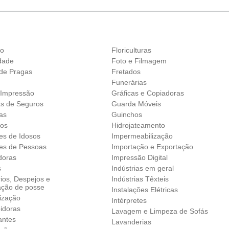
ão
Floriculturas
idade
Foto e Filmagem
 de Pragas
Fretados
Funerárias
 Impressão
Gráficas e Copiadoras
as de Seguros
Guarda Móveis
as
Guinchos
ros
Hidrojateamento
es de Idosos
Impermeabilização
es de Pessoas
Importação e Exportação
doras
Impressão Digital
s
Indústrias em geral
ios, Despejos e
Indústrias Têxteis
ação de posse
Instalações Elétricas
ização
Intérpretes
idoras
Lavagem e Limpeza de Sofás
antes
Lavanderias