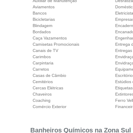
Auxiliar de Manutenção
Desratiz
Aviamentos
Doméstic
Bancos
Eletricist
Bicicletarias
Empresas
Blindagem
Encader
Bordados
Encanad
Caça Vazamentos
Engenhar
Camisetas Promocionais
Entrega 
Canais de TV
Entregas
Carimbos
Envidraç
Carpintaria
Envidraç
Carretos
Equipame
Casas de Câmbio
Escritóri
Cemitérios
Estúdios
Cercas Elétricas
Etiquetas
Chaveiros
Extintore
Coaching
Ferro Ve
Comércio Exterior
Financei
Banheiros Químicos na Zona Sul