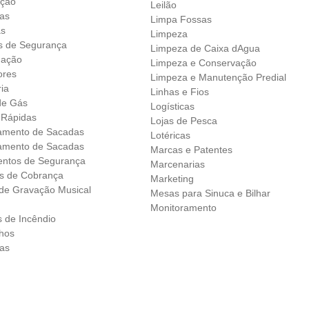
ação
Leilão
as
Limpa Fossas
as
Limpeza
 de Segurança
Limpeza de Caixa dAgua
nação
Limpeza e Conservação
ores
Limpeza e Manutenção Predial
ia
Linhas e Fios
de Gás
Logísticas
 Rápidas
Lojas de Pesca
amento de Sacadas
Lotéricas
amento de Sacadas
Marcas e Patentes
ntos de Segurança
Marcenarias
os de Cobrança
Marketing
 de Gravação Musical
Mesas para Sinuca e Bilhar
Monitoramento
s de Incêndio
lhos
ras