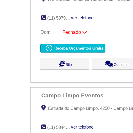
ver telefone
(11) 5979-8330
Dom:
Fechado
Seg:
09:00 - 18:00
Ter:
09:00 - 18:00
Receba Orçamentos Grátis
Qua:
09:00 - 18:00
Qui:
09:00 - 18:00
Sex:
09:00 - 18:00
Site
Comente
Sáb:
Fechado
Dom:
Fechado
Campo Limpo Eventos
Estrada do Campo Limpo, 4250 - Campo Li
ver telefone
(11) 5844-1859