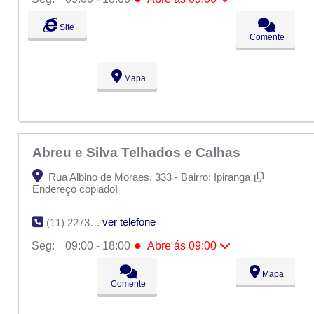
●
Seg:
09:00 - 18:00
Abre ás 09:00
Site
Ter:
09:00 - 18:00
Comente
Qua:
09:00 - 18:00
Qui:
09:00 - 18:00
Sex:
09:00 - 18:00
Mapa
Sáb:
Fechado
Dom:
Fechado
Abreu e Silva Telhados e Calhas
Rua Albino de Moraes, 333 - Bairro: Ipiranga
Endereço copiado!
ver telefone
(11) 2273-6377
●
Seg:
09:00 - 18:00
Abre ás 09:00
●
Seg:
09:00 - 18:00
Abre ás 09:00
Mapa
Ter:
09:00 - 18:00
Comente
Qua:
09:00 - 18:00
Qui:
09:00 - 18:00