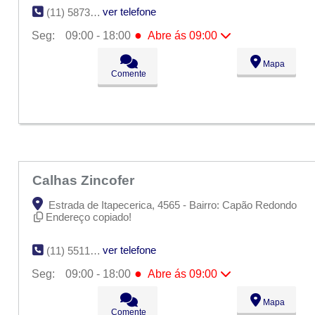
ver telefone
(11) 5873-6730
●
Seg:
09:00 - 18:00
Abre ás 09:00
●
Seg:
09:00 - 18:00
Abre ás 09:00
Mapa
Ter:
09:00 - 18:00
Comente
Qua:
09:00 - 18:00
Qui:
09:00 - 18:00
Sex:
09:00 - 18:00
Sáb:
Fechado
Dom:
Fechado
Calhas Zincofer
Estrada de Itapecerica, 4565 - Bairro: Capão Redondo
Endereço copiado!
ver telefone
(11) 5511-5332
●
Seg:
09:00 - 18:00
Abre ás 09:00
●
Seg:
09:00 - 18:00
Abre ás 09:00
Mapa
Ter:
09:00 - 18:00
Comente