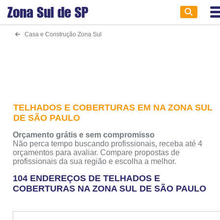
Zona Sul de
SP
Casa e Construção Zona Sul
TELHADOS E COBERTURAS EM NA ZONA SUL
DE SÃO PAULO
Orçamento grátis e sem compromisso
Não perca tempo buscando profissionais, receba até 4
orçamentos para avaliar. Compare propostas de
profissionais da sua região e escolha a melhor.
104 ENDEREÇOS DE TELHADOS E
COBERTURAS NA ZONA SUL DE SÃO PAULO