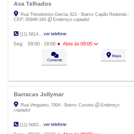
Asa Telhados
Rua Theodomiro Garcia, 621 - Bairro: Capão Redondo -
CEP: 05848-160
Endereço copiado!
ver telefone
(11) 5814-9337
●
Seg:
09:00 - 18:00
Abre ás 09:00
●
Seg:
09:00 - 18:00
Abre ás 09:00
Mapa
Ter:
09:00 - 18:00
Comente
Qua:
09:00 - 18:00
Qui:
09:00 - 18:00
Sex:
09:00 - 18:00
Sáb:
Fechado
Dom:
Fechado
Barracas Jollymar
Rua Vergueiro, 7004 - Bairro: Cursino
Endereço
copiado!
ver telefone
(11) 5063-3884