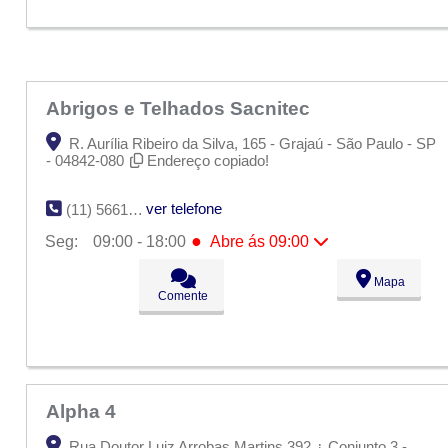
Sex:
09:00 - 18:00
Sáb:
Fechado
Dom:
Fechado
Abrigos e Telhados Sacnitec
R. Aurília Ribeiro da Silva, 165 - Grajaú - São Paulo - SP
- 04842-080
Endereço copiado!
ver telefone
(11) 5661-8410
●
Seg:
09:00 - 18:00
Abre ás 09:00
●
Seg:
09:00 - 18:00
Abre ás 09:00
Mapa
Ter:
09:00 - 18:00
Comente
Qua:
09:00 - 18:00
Qui:
09:00 - 18:00
Sex:
09:00 - 18:00
Sáb:
Fechado
Dom:
Fechado
Alpha 4
Rua Doutor Luiz Arrobas Martins,392 ¿ Conjunto 3 -