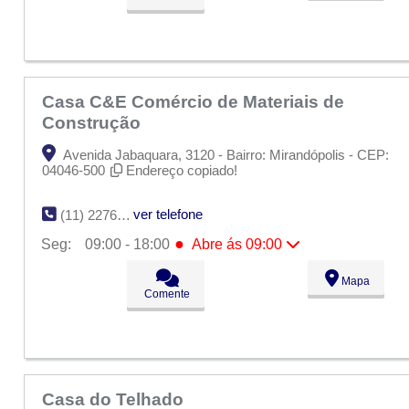
Qua:
09:00 - 18:00
Qui:
09:00 - 18:00
Sex:
09:00 - 18:00
Sáb:
Fechado
Dom:
Fechado
Casa C&E Comércio de Materiais de
Construção
Avenida Jabaquara, 3120 - Bairro: Mirandópolis - CEP:
04046-500
Endereço copiado!
ver telefone
(11) 2276-4690
●
Seg:
09:00 - 18:00
Abre ás 09:00
●
Seg:
09:00 - 18:00
Abre ás 09:00
Mapa
Ter:
09:00 - 18:00
Comente
Qua:
09:00 - 18:00
Qui:
09:00 - 18:00
Sex:
09:00 - 18:00
Sáb:
Fechado
Dom:
Fechado
Casa do Telhado