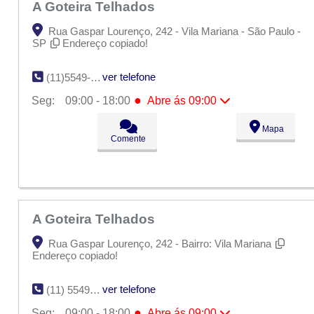
A Goteira Telhados
Rua Gaspar Lourenço, 242 - Vila Mariana - São Paulo -
SP
Endereço copiado!
ver telefone
(11)5549-2666
●
Seg:
09:00 - 18:00
Abre ás 09:00
●
Seg:
09:00 - 18:00
Abre ás 09:00
Mapa
Ter:
09:00 - 18:00
Comente
Qua:
09:00 - 18:00
Qui:
09:00 - 18:00
Sex:
09:00 - 18:00
Sáb:
Fechado
Dom:
Fechado
A Goteira Telhados
Rua Gaspar Lourenço, 242 - Bairro: Vila Mariana
Endereço copiado!
ver telefone
(11) 5549-2666
●
Seg:
09:00 - 18:00
Abre ás 09:00