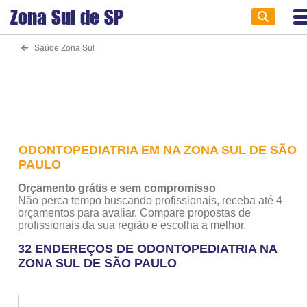
Zona Sul de
SP
Saúde Zona Sul
ODONTOPEDIATRIA EM NA ZONA SUL DE SÃO
PAULO
Orçamento grátis e sem compromisso
Não perca tempo buscando profissionais, receba até 4
orçamentos para avaliar. Compare propostas de
profissionais da sua região e escolha a melhor.
32 ENDEREÇOS DE ODONTOPEDIATRIA NA
ZONA SUL DE SÃO PAULO