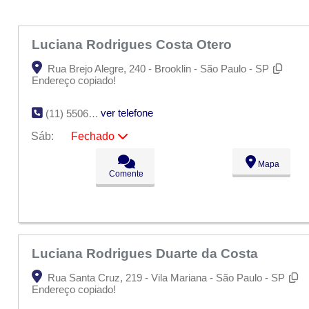
Luciana Rodrigues Costa Otero
Rua Brejo Alegre, 240 - Brooklin - São Paulo - SP
Endereço copiado!
ver telefone
(11) 5506-1350
Sáb:
Fechado
Seg:
09:00 - 18:00
Mapa
Ter:
09:00 - 18:00
Comente
Qua:
09:00 - 18:00
Qui:
09:00 - 18:00
Sex:
09:00 - 18:00
Sáb:
Fechado
Dom:
Fechado
Luciana Rodrigues Duarte da Costa
Rua Santa Cruz, 219 - Vila Mariana - São Paulo - SP
Endereço copiado!