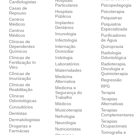
Hospitais
Cardiologistas
Particulares
Psicopedagogia
Casas de
Hospitais
Psicoterapia
Repouso
Públicos
Psiquiatras
Centros
Implantes
Médicos
Psiquiatria
Dentários
Especializada
Centros
Imunologia
Médicos
Purificadores
Infectologia
de Água
Clínicas de
Dependentes
Internação
Quiropraxia
Químicos
Domiciliar
Radiologia
Clínicas de
Iridologia
Odontológica
Fertilização In
Laboratórios
Radioterapia,
Vitro
Oncologia e
Maternidades
Clínicas de
Quimioterapia
Medicina
Imunização
Regressão
Alternativa
Clínicas de
RPG
Medicina e
Reabilitação
Segurança do
Terapia
Clínicas
Trabalho
Terapias
Odontológicas
Médicos
Alternativas
Consultórios
Musicoterapia
Terapias
Dentistas
Complementares
Nefrologia
Dermatologistas
Terapias
Neurologia
Drogarias e
Ocupacionais
Nutricionistas
Farmácias
Tomografia e