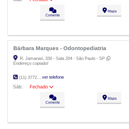
Seg:
09:00 - 18:00
Mapa
Ter:
09:00 - 18:00
Comente
Qua:
09:00 - 18:00
Qui:
09:00 - 18:00
Sex:
09:00 - 18:00
Sáb:
Fechado
Dom:
Fechado
Bárbara Marques - Odontopediatria
R. Jamanari, 330 - Sala 204 - São Paulo - SP
Endereço copiado!
ver telefone
(11) 3772-6068
Sáb:
Fechado
Seg:
09:00 - 18:00
Mapa
Ter:
09:00 - 18:00
Comente
Qua:
09:00 - 18:00
Qui:
09:00 - 18:00
Sex:
09:00 - 18:00
Sáb:
Fechado
Dom:
Fechado