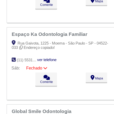
Mapa
Ter:
09:00 - 18:00
Comente
Qua:
09:00 - 18:00
Qui:
09:00 - 18:00
Sex:
09:00 - 18:00
Sáb:
Fechado
Dom:
Fechado
Espaço Ka Odontologia Familiar
Rua Gaivota, 1225 - Moema - São Paulo - SP - 04522-
033
Endereço copiado!
ver telefone
(11) 5531-3090
Sáb:
Fechado
Seg:
09:00 - 18:00
Mapa
Ter:
09:00 - 18:00
Comente
Qua:
09:00 - 18:00
Qui:
09:00 - 18:00
Sex:
09:00 - 18:00
Sáb:
Fechado
Dom:
Fechado
Global Smile Odontologia