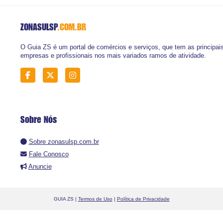
ZONASULSP
.COM.BR
O Guia ZS é um portal de comércios e serviços, que tem as principai
empresas e profissionais nos mais variados ramos de atividade.
Sobre Nós
Sobre zonasulsp.com.br
Fale Conosco
Anuncie
GUIA ZS |
Termos de Uso
|
Política de Privacidade