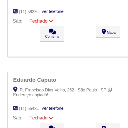
ver telefone
(11) 5939-6949
Sáb:
Fechado
Seg:
09:00 - 18:00
Mapa
Ter:
09:00 - 18:00
Comente
Qua:
09:00 - 18:00
Qui:
09:00 - 18:00
Sex:
09:00 - 18:00
Sáb:
Fechado
Dom:
Fechado
Eduardo Caputo
R. Francisco Dias Velho, 262 - São Paulo - SP
Endereço copiado!
ver telefone
(11) 5543-0859
Sáb:
Fechado
Seg:
09:00 - 18:00