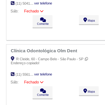
ver telefone
(11) 5041-4673
Sáb:
Fechado
Seg:
09:00 - 18:00
Mapa
Ter:
09:00 - 18:00
Comente
Qua:
09:00 - 18:00
Qui:
09:00 - 18:00
Sex:
09:00 - 18:00
Sáb:
Fechado
Dom:
Fechado
Clínica Odontológica Olm Dent
R Cleide, 60 - Campo Belo - São Paulo - SP
Endereço copiado!
ver telefone
(11) 5561-6761
Sáb:
Fechado
Seg:
09:00 - 18:00
Mapa
Ter:
09:00 - 18:00
Comente
Qua:
09:00 - 18:00
Qui:
09:00 - 18:00