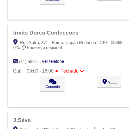
Qua:
09:00 - 18:00
●
Qui:
09:00 - 18:00
Fechado
Sex:
09:00 - 18:00
Sáb:
Fechado
Dom:
Fechado
Irmãs Dorca Confeccoes
Rua Safra, 371 - Bairro: Capão Redondo - CEP: 05868-
040
Endereço copiado!
ver telefone
(11) 5821-9931
●
Qui:
09:00 - 18:00
Fechado
Seg:
09:00 - 18:00
Mapa
Ter:
09:00 - 18:00
Comente
Qua:
09:00 - 18:00
●
Qui:
09:00 - 18:00
Fechado
Sex:
09:00 - 18:00
Sáb:
Fechado
Dom:
Fechado
J.Silva