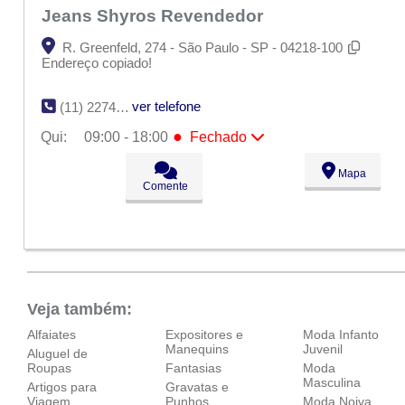
Jeans Shyros Revendedor
R. Greenfeld, 274 - São Paulo - SP - 04218-100
Endereço copiado!
ver telefone
(11) 2274-0415
●
Qui:
09:00 - 18:00
Fechado
Seg:
09:00 - 18:00
Mapa
Ter:
09:00 - 18:00
Comente
Qua:
09:00 - 18:00
●
Qui:
09:00 - 18:00
Fechado
Sex:
09:00 - 18:00
Sáb:
Fechado
Dom:
Fechado
Veja também:
Alfaiates
Expositores e
Moda Infanto
Manequins
Juvenil
Aluguel de
Roupas
Fantasias
Moda
Masculina
Artigos para
Gravatas e
Viagem
Punhos
Moda Noiva