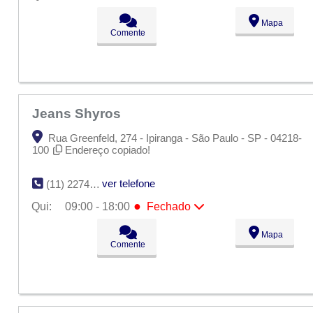
Seg:
09:00 - 18:00
Mapa
Ter:
09:00 - 18:00
Comente
Qua:
09:00 - 18:00
●
Qui:
09:00 - 18:00
Fechado
Sex:
09:00 - 18:00
Sáb:
Fechado
Dom:
Fechado
Jeans Shyros
Rua Greenfeld, 274 - Ipiranga - São Paulo - SP - 04218-
100
Endereço copiado!
ver telefone
(11) 2274-0415
●
Qui:
09:00 - 18:00
Fechado
Seg:
09:00 - 18:00
Mapa
Ter:
09:00 - 18:00
Comente
Qua:
09:00 - 18:00
●
Qui:
09:00 - 18:00
Fechado
Sex:
09:00 - 18:00
Sáb:
Fechado
Dom:
Fechado