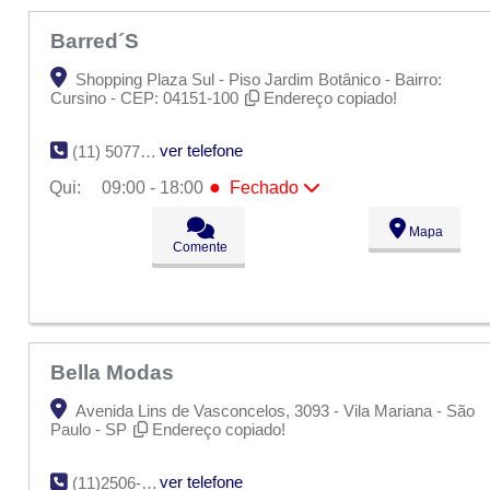
Barred´S
Shopping Plaza Sul - Piso Jardim Botânico - Bairro:
Cursino - CEP: 04151-100
Endereço copiado!
ver telefone
(11) 5077-1843
●
Qui:
09:00 - 18:00
Fechado
Seg:
09:00 - 18:00
Mapa
Ter:
09:00 - 18:00
Comente
Qua:
09:00 - 18:00
●
Qui:
09:00 - 18:00
Fechado
Sex:
09:00 - 18:00
Sáb:
Fechado
Dom:
Fechado
Bella Modas
Avenida Lins de Vasconcelos, 3093 - Vila Mariana - São
Paulo - SP
Endereço copiado!
ver telefone
(11)2506-0071