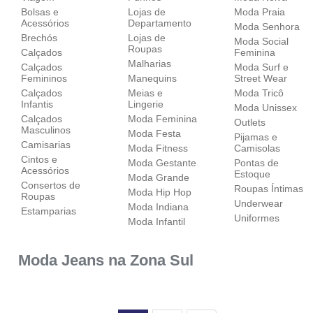
Bolsas e
Lojas de
Moda Praia
Acessórios
Departamento
Moda Senhora
Brechós
Lojas de
Moda Social
Roupas
Calçados
Feminina
Malharias
Calçados
Moda Surf e
Femininos
Manequins
Street Wear
Calçados
Meias e
Moda Tricô
Infantis
Lingerie
Moda Unissex
Calçados
Moda Feminina
Outlets
Masculinos
Moda Festa
Pijamas e
Camisarias
Moda Fitness
Camisolas
Cintos e
Moda Gestante
Pontas de
Acessórios
Estoque
Moda Grande
Consertos de
Roupas Íntimas
Moda Hip Hop
Roupas
Underwear
Moda Indiana
Estamparias
Uniformes
Moda Infantil
Moda Jeans na Zona Sul