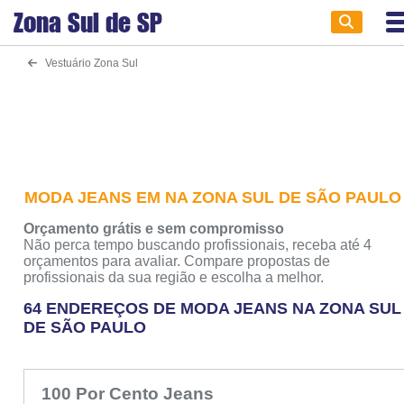
Zona Sul de
SP
Vestuário Zona Sul
MODA JEANS EM NA ZONA SUL DE SÃO PAULO
Orçamento grátis e sem compromisso
Não perca tempo buscando profissionais, receba até 4
orçamentos para avaliar. Compare propostas de
profissionais da sua região e escolha a melhor.
64 ENDEREÇOS DE MODA JEANS NA ZONA SUL
DE SÃO PAULO
100 Por Cento Jeans