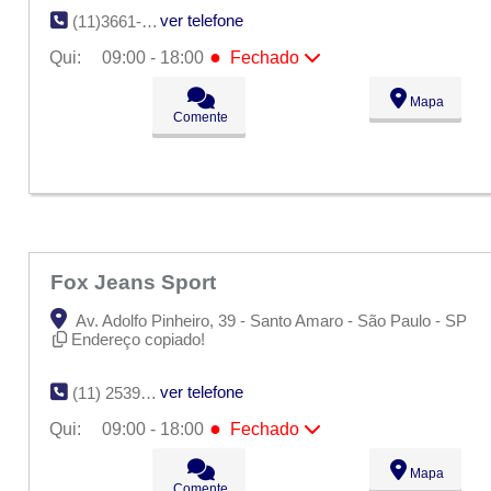
ver telefone
(11)3661-1113
●
Qui:
09:00 - 18:00
Fechado
Seg:
09:00 - 18:00
Mapa
Ter:
09:00 - 18:00
Comente
Qua:
09:00 - 18:00
●
Qui:
09:00 - 18:00
Fechado
Sex:
09:00 - 18:00
Sáb:
Fechado
Dom:
Fechado
Fox Jeans Sport
Av. Adolfo Pinheiro, 39 - Santo Amaro - São Paulo - SP
Endereço copiado!
ver telefone
(11) 2539-0300
●
Qui:
09:00 - 18:00
Fechado
Seg:
09:00 - 18:00
Mapa
Ter:
09:00 - 18:00
Comente