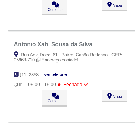
Seg:
09:00 - 18:00
Mapa
Ter:
09:00 - 18:00
Comente
Qua:
09:00 - 18:00
●
Qui:
09:00 - 18:00
Fechado
Sex:
09:00 - 18:00
Sáb:
Fechado
Dom:
Fechado
Antonio Xabi Sousa da Silva
Rua Aniz Doce, 61 - Bairro: Capão Redondo - CEP:
05868-710
Endereço copiado!
ver telefone
(11) 3858-4769
●
Qui:
09:00 - 18:00
Fechado
Seg:
09:00 - 18:00
Mapa
Ter:
09:00 - 18:00
Comente
Qua:
09:00 - 18:00
●
Qui:
09:00 - 18:00
Fechado
Sex:
09:00 - 18:00
Sáb:
Fechado
Dom:
Fechado