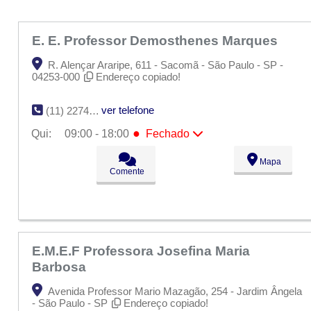
E. E. Professor Demosthenes Marques
R. Alençar Araripe, 611 - Sacomã - São Paulo - SP -
04253-000
Endereço copiado!
ver telefone
(11) 2274-0382
●
Qui:
09:00 - 18:00
Fechado
Seg:
09:00 - 18:00
Mapa
Ter:
09:00 - 18:00
Comente
Qua:
09:00 - 18:00
●
Qui:
09:00 - 18:00
Fechado
Sex:
09:00 - 18:00
Sáb:
Fechado
Dom:
Fechado
E.M.E.F Professora Josefina Maria
Barbosa
Avenida Professor Mario Mazagão, 254 - Jardim Ângela
- São Paulo - SP
Endereço copiado!