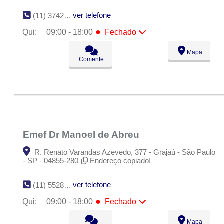
ver telefone
(11) 3742-7124
●
Qui:
09:00 - 18:00
Fechado
Seg:
09:00 - 18:00
Mapa
Ter:
09:00 - 18:00
Comente
Qua:
09:00 - 18:00
●
Qui:
09:00 - 18:00
Fechado
Sex:
09:00 - 18:00
Sáb:
Fechado
Dom:
Fechado
Emef Dr Manoel de Abreu
R. Renato Varandas Azevedo, 377 - Grajaú - São Paulo
- SP - 04855-280
Endereço copiado!
ver telefone
(11) 5528-4975
●
Qui:
09:00 - 18:00
Fechado
Seg:
09:00 - 18:00
Mapa
Ter:
09:00 - 18:00