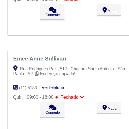
Seg:
09:00 - 18:00
Mapa
Ter:
09:00 - 18:00
Comente
Qua:
09:00 - 18:00
●
Qui:
09:00 - 18:00
Fechado
Sex:
09:00 - 18:00
Sáb:
Fechado
Dom:
Fechado
Emee Anne Sullivan
Rua Rodrigues Pais, 512 - Chacara Santo Antonio - São
Paulo - SP
Endereço copiado!
ver telefone
(11) 5183-5704
●
Qui:
09:00 - 18:00
Fechado
Seg:
09:00 - 18:00
Mapa
Ter:
09:00 - 18:00
Comente
Qua:
09:00 - 18:00
●
Qui:
09:00 - 18:00
Fechado
Sex:
09:00 - 18:00