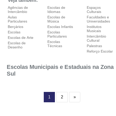
Veja também:
Agências de
Escolas de
Espaços
Intercâmbio
Idiomas
Culturais
Aulas
Escolas de
Faculdades e
Particulares
Música
Universidades
Berçários
Escolas Infantis
Institutos
Musicais
Escolas
Escolas
Particulares
Intercâmbio
Escolas de Arte
Cultural
Escolas
Escolas de
Técnicas
Palestras
Desenho
Reforço Escolar
Escolas Municipais e Estaduais na Zona
Sul
1
2
»