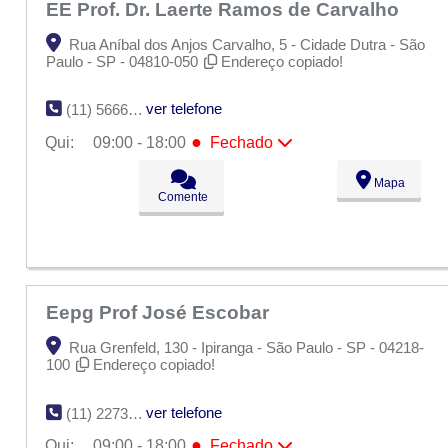
EE Prof. Dr. Laerte Ramos de Carvalho
Rua Aníbal dos Anjos Carvalho, 5 - Cidade Dutra - São
Paulo - SP - 04810-050
Endereço copiado!
ver telefone
(11) 5666-0866
●
Qui:
09:00 - 18:00
Fechado
Seg:
09:00 - 18:00
Mapa
Ter:
09:00 - 18:00
Comente
Qua:
09:00 - 18:00
●
Qui:
09:00 - 18:00
Fechado
Sex:
09:00 - 18:00
Sáb:
Fechado
Dom:
Fechado
Eepg Prof José Escobar
Rua Grenfeld, 130 - Ipiranga - São Paulo - SP - 04218-
100
Endereço copiado!
ver telefone
(11) 2273-5046
●
Qui:
09:00 - 18:00
Fechado