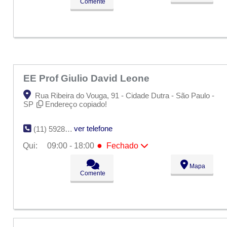
Comente
Qua:
09:00 - 18:00
●
Qui:
09:00 - 18:00
Fechado
Sex:
09:00 - 18:00
Sáb:
Fechado
Dom:
Fechado
EE Prof Giulio David Leone
Rua Ribeira do Vouga, 91 - Cidade Dutra - São Paulo -
SP
Endereço copiado!
ver telefone
(11) 5928-0014
●
Qui:
09:00 - 18:00
Fechado
Seg:
09:00 - 18:00
Mapa
Ter:
09:00 - 18:00
Comente
Qua:
09:00 - 18:00
●
Qui:
09:00 - 18:00
Fechado
Sex:
09:00 - 18:00
Sáb:
Fechado
Dom:
Fechado