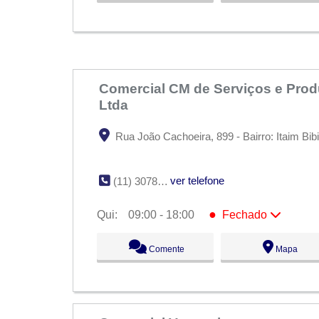
Qua:
09:00 - 18:00
●
Qui:
09:00 - 18:00
Fechado
Sex:
09:00 - 18:00
Sáb:
Fechado
Dom:
Fechado
Comercial CM de Serviços e Prod
Ltda
Rua João Cachoeira, 899 - Bairro: Itaim Bibi
ver telefone
(11) 3078-0226
●
Qui:
09:00 - 18:00
Fechado
Seg:
09:00 - 18:00
Comente
Mapa
Ter:
09:00 - 18:00
Qua:
09:00 - 18:00
●
Qui:
09:00 - 18:00
Fechado
Sex:
09:00 - 18:00
Sáb:
Fechado
Dom:
Fechado