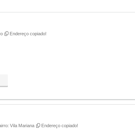
ro
Endereço copiado!
irro: Vila Mariana
Endereço copiado!