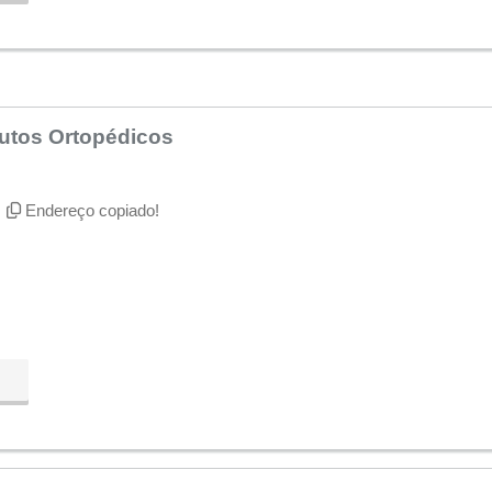
utos Ortopédicos
Endereço copiado!