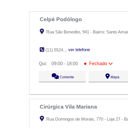
Sáb:
Fechado
Dom:
Fechado
Celpé Podólogo
Rua São Benedito, 941 - Bairro: Santo Ama
ver telefone
(11) 5524-8048
●
Qui:
09:00 - 18:00
Fechado
Seg:
09:00 - 18:00
Comente
Mapa
Ter:
09:00 - 18:00
Qua:
09:00 - 18:00
●
Qui:
09:00 - 18:00
Fechado
Sex:
09:00 - 18:00
Sáb:
Fechado
Dom:
Fechado
Cirúrgica Vila Mariana
Rua Domingos de Morais, 770 - Loja 27 - Ba