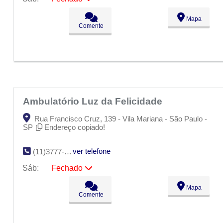
Seg:
09:00 - 18:00
Mapa
Ter:
09:00 - 18:00
Comente
Qua:
09:00 - 18:00
Qui:
09:00 - 18:00
Sex:
09:00 - 18:00
Sáb:
Fechado
Dom:
Fechado
Ambulatório Luz da Felicidade
Rua Francisco Cruz, 139 - Vila Mariana - São Paulo -
SP
Endereço copiado!
ver telefone
(11)3777-9373
Sáb:
Fechado
Seg:
09:00 - 18:00
Mapa
Ter:
09:00 - 18:00
Comente
Qua:
09:00 - 18:00
Qui:
09:00 - 18:00
Sex:
09:00 - 18:00