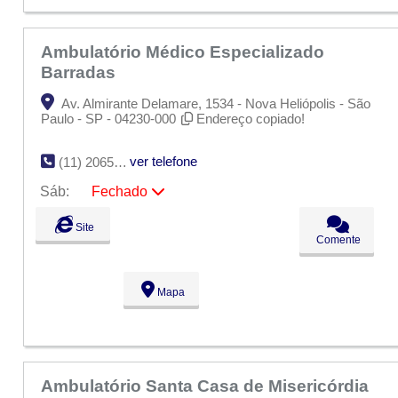
Sáb:
Fechado
Dom:
Fechado
Ambulatório Médico Especializado
Barradas
Av. Almirante Delamare, 1534 - Nova Heliópolis - São
Paulo - SP - 04230-000
Endereço copiado!
ver telefone
(11) 2065-1550
Sáb:
Fechado
Seg:
09:00 - 18:00
Site
Ter:
09:00 - 18:00
Comente
Qua:
09:00 - 18:00
Qui:
09:00 - 18:00
Sex:
09:00 - 18:00
Mapa
Sáb:
Fechado
Dom:
Fechado
Ambulatório Santa Casa de Misericórdia