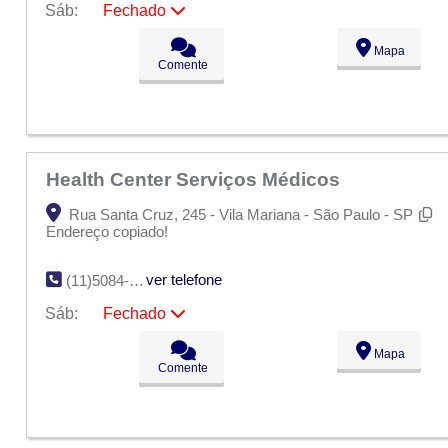
Sáb:
Fechado
Seg:
09:00 - 18:00
Mapa
Ter:
09:00 - 18:00
Comente
Qua:
09:00 - 18:00
Qui:
09:00 - 18:00
Sex:
09:00 - 18:00
Sáb:
Fechado
Dom:
Fechado
Health Center Serviços Médicos
Rua Santa Cruz, 245 - Vila Mariana - São Paulo - SP
Endereço copiado!
ver telefone
(11)5084-4081
Sáb:
Fechado
Seg:
09:00 - 18:00
Mapa
Ter:
09:00 - 18:00
Comente
Qua:
09:00 - 18:00
Qui:
09:00 - 18:00
Sex:
09:00 - 18:00
Sáb:
Fechado
Dom:
Fechado