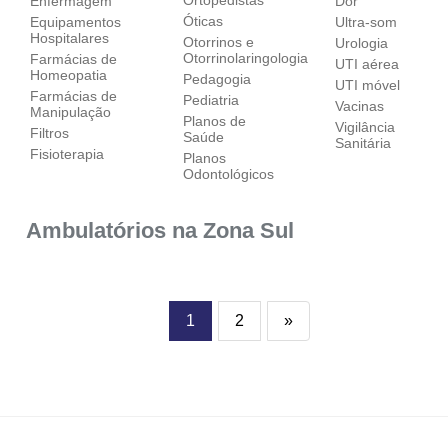
Ortopedistas
Enfermagem
Dor
Óticas
Equipamentos
Ultra-som
Hospitalares
Otorrinos e
Urologia
Otorrinolaringologia
Farmácias de
UTI aérea
Homeopatia
Pedagogia
UTI móvel
Farmácias de
Pediatria
Vacinas
Manipulação
Planos de
Vigilância
Filtros
Saúde
Sanitária
Fisioterapia
Planos
Odontológicos
Ambulatórios na Zona Sul
1
2
»