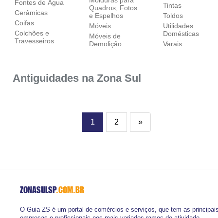
Fontes de Água
Tintas
Quadros, Fotos
Cerâmicas
e Espelhos
Toldos
Coifas
Móveis
Utilidades
Colchões e
Domésticas
Móveis de
Travesseiros
Demolição
Varais
Antiguidades na Zona Sul
1
2
»
ZONASULSP
.COM.BR
O Guia ZS é um portal de comércios e serviços, que tem as principai
empresas e profissionais nos mais variados ramos de atividade.