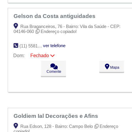
Sáb:
Fechado
Dom:
Fechado
Gelson da Costa antiguidades
Rua Braganceiros, 76 - Bairro: Vila da Saúde - CEP:
04146-060
Endereço copiado!
ver telefone
(11) 5581-0750
Dom:
Fechado
Seg:
09:00 - 18:00
Mapa
Ter:
09:00 - 18:00
Comente
Qua:
09:00 - 18:00
Qui:
09:00 - 18:00
Sex:
09:00 - 18:00
Sáb:
Fechado
Dom:
Fechado
Goldiem Ial Decorações e Afins
Rua Edson, 128 - Bairro: Campo Belo
Endereço
copiado!