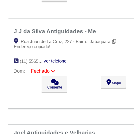
Qui:
09:00 - 18:00
Sex:
09:00 - 18:00
Sáb:
Fechado
Dom:
Fechado
J J da Silva Antiguidades - Me
Rua Juan de La Cruz, 227 - Bairro: Jabaquara
Endereço copiado!
ver telefone
(11) 5565-0856
Dom:
Fechado
Seg:
09:00 - 18:00
Mapa
Ter:
09:00 - 18:00
Comente
Qua:
09:00 - 18:00
Qui:
09:00 - 18:00
Sex:
09:00 - 18:00
Sáb:
Fechado
Dom:
Fechado
Joel Antiguidades e Velharias