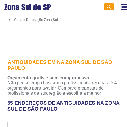
Zona Sul de
SP
Casa e Decoração Zona Sul
ANTIGUIDADES EM NA ZONA SUL DE SÃO
PAULO
Orçamento grátis e sem compromisso
Não perca tempo buscando profissionais, receba até 4
orçamentos para avaliar. Compare propostas de
profissionais da sua região e escolha a melhor.
55 ENDEREÇOS DE ANTIGUIDADES NA ZONA
SUL DE SÃO PAULO