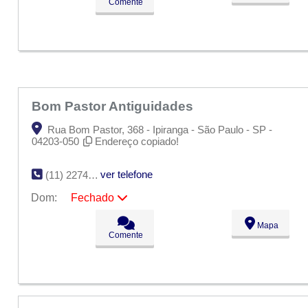
Comente
Qua:
09:00 - 18:00
Qui:
09:00 - 18:00
Sex:
09:00 - 18:00
Sáb:
Fechado
Dom:
Fechado
Bom Pastor Antiguidades
Rua Bom Pastor, 368 - Ipiranga - São Paulo - SP -
04203-050
Endereço copiado!
ver telefone
(11) 2274-8608
Dom:
Fechado
Seg:
09:00 - 18:00
Mapa
Ter:
09:00 - 18:00
Comente
Qua:
09:00 - 18:00
Qui:
09:00 - 18:00
Sex:
09:00 - 18:00
Sáb:
Fechado
Dom:
Fechado