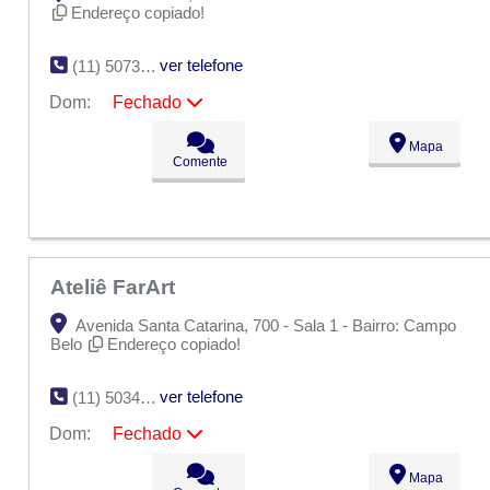
Endereço copiado!
ver telefone
(11) 5073-2709
Dom:
Fechado
Seg:
09:00 - 18:00
Mapa
Ter:
09:00 - 18:00
Comente
Qua:
09:00 - 18:00
Qui:
09:00 - 18:00
Sex:
09:00 - 18:00
Sáb:
Fechado
Dom:
Fechado
Ateliê FarArt
Avenida Santa Catarina, 700 - Sala 1 - Bairro: Campo
Belo
Endereço copiado!
ver telefone
(11) 5034-6665
Dom:
Fechado
Seg:
09:00 - 18:00
Mapa
Ter:
09:00 - 18:00