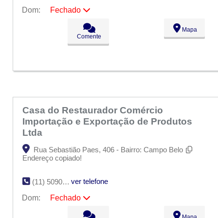
Dom:
Fechado
Seg:
09:00 - 18:00
Mapa
Ter:
09:00 - 18:00
Comente
Qua:
09:00 - 18:00
Qui:
09:00 - 18:00
Sex:
09:00 - 18:00
Sáb:
Fechado
Dom:
Fechado
Casa do Restaurador Comércio
Importação e Exportação de Produtos
Ltda
Rua Sebastião Paes, 406 - Bairro: Campo Belo
Endereço copiado!
ver telefone
(11) 5090-3699
Dom:
Fechado
Seg:
09:00 - 18:00
Mapa