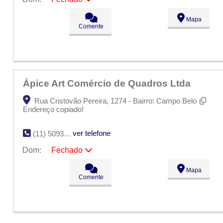
Seg:
09:00 - 18:00
Mapa
Ter:
09:00 - 18:00
Comente
Qua:
09:00 - 18:00
Qui:
09:00 - 18:00
Sex:
09:00 - 18:00
Sáb:
Fechado
Dom:
Fechado
Ápice Art Comércio de Quadros Ltda
Rua Cristovão Pereira, 1274 - Bairro: Campo Belo
Endereço copiado!
ver telefone
(11) 5093-2296
Dom:
Fechado
Seg:
09:00 - 18:00
Mapa
Ter:
09:00 - 18:00
Comente
Qua:
09:00 - 18:00
Qui:
09:00 - 18:00
Sex:
09:00 - 18:00
Sáb:
Fechado
Dom:
Fechado